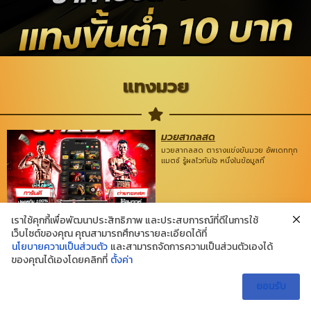
แทงมวย
มวยสากลสด
มวยสากลสด ตารางแข่งขันมวย อัพเดททุก
แมตช์ รู้ผลไวทันใจ หนึ่งในข้อมูลที่
เราใช้คุกกี้เพื่อพัฒนาประสิทธิภาพ และประสบการณ์ที่ดีในการใช้
เว็บไซต์ของคุณ คุณสามารถศึกษารายละเอียดได้ที่
นโยบายความเป็นส่วนตัว
และสามารถจัดการความเป็นส่วนตัวเองได้
ของคุณได้เองโดยคลิกที่
ตั้งค่า
Contact Us
About Us
privacy policy
ยอมรับ
copyright © 2022 all rights reserved
www.jysxgd.com