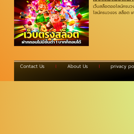
เว็บสล็อตออไลน์ครบวง
ไลน์ครบวงจร สล็อต เ
Contact Us
About Us
privacy po