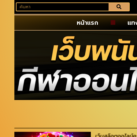
หน้าแรก
แท
เว็บสล็อตออไลน์ค