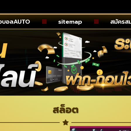
งบอลAUTO
sitemap
สมัครสม
สล็อต