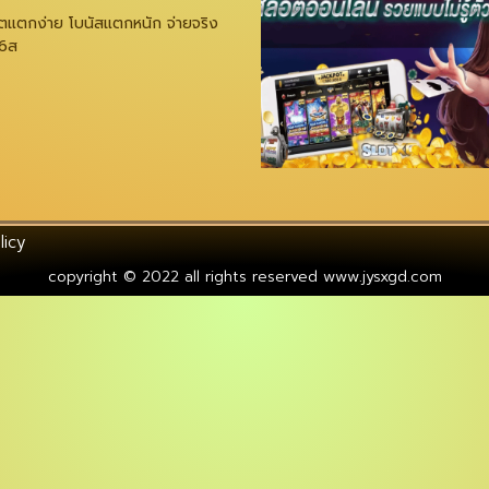
ตแตกง่าย โบนัสแตกหนัก จ่ายจริง
66ส
licy
copyright © 2022 all rights reserved
www.jysxgd.com