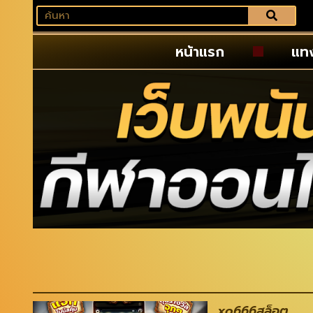
หน้าแรก
แท
xo666สล็อต