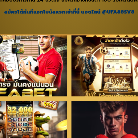
สมัครได้ทันทีแจกโบนัสแรกเข้าที่นี่ แอดไลน์ @UFA88SV8