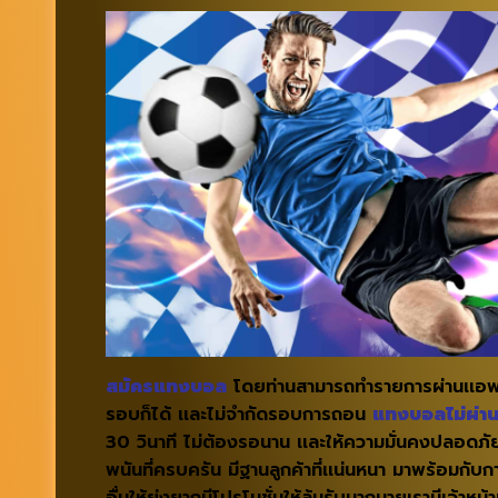
สมัครแทงบอล
โดยท่านสามารถทำรายการผ่านเเอพแท
รอบก็ได้ เเละไม่จำกัดรอบการถอน
แทงบอลไม่ผ่าน
30 วินาที ไม่ต้องรอนาน เเละให้ความมั่นคงปลอดภัยก
พนันที่ครบครัน มีฐานลูกค้าที่เเน่นหนา มาพร้อมกับ
อื่นให้ยุ่งยากมีโปรโมชั่นให้ลุ้นรับมากมายเรามีเจ้า