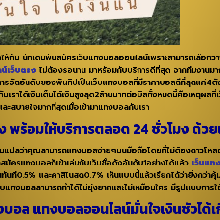
ด้ให้กับ นักเดิมพันสมัครเว็บแทงบอลออนไลน์เพราะสามารถเลือกวา
น์เว็บตรง
ไม่ต้องรอนาน มาหร้อมกับบริการดีที่สุด จากทีมงานม
รจัดอันดับของพันทิปเป็นเว็บแทงบอลที่มีราคาบอลดีที่สุดแค่4ตัง
ับเราได้เงินเต็มได้เงินสูงสุด2ล้านบาทต่อบิลทั้งหมดนี้คือเหตุผลที่
างใจและสบายใจมากที่สุดเมื่อเข้ามาแทงบอลกับเรา
 พร้อมให้บริการตลอด 24 ชั่วโมง ด้วยเจ
า นั้นแปลว่าคุณสามารถแทงบอลง่ายๆบนมือถือโดยที่ไม่ต้องดาวโหลด
ลิกสมัครแทงบอลก็เข้าเล่นกับเว็บชื่อดังอันดับ1อย่างได้แล้ว
เว็บแท
ันที0.5% และคาสิโนสด0.7% เห็นแบบนี้แล้วเรียกได้ว่ายิ่งกว่าคุ
ทงบอลสามารถทำได้ไม่ยุ่งยากเเละไม่เหมือนใคร มีรูปเเบบการใช้ง
บอล แทงบอลออนไลน์มั่นใจเงินชัวได้เ