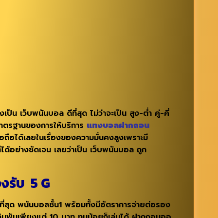
็บพนันบอล ดีที่สุด ไม่ว่าจะเป็น สูง-ต่ำ คู่-คี่
 มาตรฐานของการให้บริการ
แทงบอลฝากถอน
ือได้เลยในเรื่องของความมั่นคงสูงเพราะมี
ได้อย่างชัดเจน เลยว่าเป็น เว็บพนันบอล ถูก
งรับ 5 G
ี่สุด พนันบอลชั้น1 พร้อมทั้งมีอัตราการจ่ายต่อรอง
เดิมพันเพียงแต่ 10 บาท ทุนน้อยก็เล่นได้ ฝากถอนออ