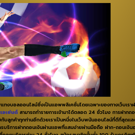
งบอลออนไลน์ซึ่งเป็นเเอพพลิเคชั่นโดยเฉพาะของทางเว็บเราฝากเง
เอเย่นต์
สามารถทำรายการเข้ามาได้ตลอด 24 ชั่วโมง การฝากถอ
ับลูกค้าทุกท่านอีกด้วยเราเป็นหนึ่งในเว็บพนันออนไลน์ที่ดีที่สุดเ
การบริการฝากถอนเงินผ่านเเอพที่เเสนง่ายผ่านมือถือ ฝาก-ถอนเงินออ
หน้าที่คอยบริการท่าน 24 ชั่วโมง สมัครสมาชิกขั้นต่ำ 100 รับเครดิตฟ