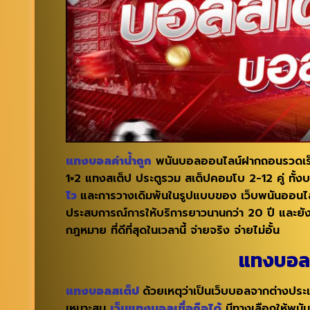
แทงบอลค่าน้ำถูก
พนันบอลออนไลน์ฝากถอนรวดเร็วเว็
1×2 แทงสเต็ป ประตูรวม สเต็ปคอมโบ 2-12 คู่ ทั้ง
ไว
และการวางเดิมพันในรูปแบบของ เว็บพนันออนไล
ประสบการณ์การให้บริการยาวนานกว่า 20 ปี และยังมี
กฎหมาย ที่ดีที่สุดในเวลานี้ จ่ายจริง จ่ายไม่อั้น
แทงบอลส
แทงบอลสเต็ป
ด้วยเหตุว่าเป็นเว็บบอลจากต่างประ
เหมาะสม
เว็บแทงบอลเชื่อถือได้
มีทางเลือกให้พนัน