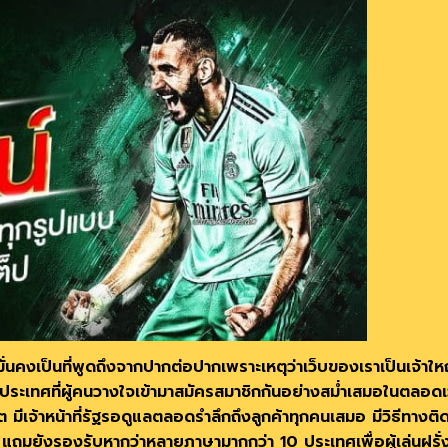
นคงเป็นที่พูดถึงจากปากต่อปากเพราะเหตุว่าเว็บของเราเป็นเจ้าให
เทศที่ผู้คนวางใจเข้ามาสมัครสมาชิกกันอย่างสม่ำเสมอในตลอดเว
ต มีเจ้าหน้าที่รัฐรอดูแลตลอดรำลึกถึงลูกค้าทุกคนเสมอ มีวิธีทาง
แถมยังรองรับหากว่าหลายภาษามากกว่า 10 ประเทศเพื่อผู้เล่นฝรั่ง