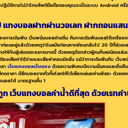
บปฏิบัติการไม่ว่าโทรศัพท์มือถือของคุณจะเป็นระบบ Android หรือ i
 แทงบอลฝากผ่านวอเลท ฝากถอนแสนสบา
องการเดิมพัน เว็บพนันบอลต่างถิ่น กับการเดิมพันบอลโต๊ะหรือแ
ก่อนอยู่แล้วด้วยเหตุว่าในสมัยก่อนหากย้อนกลับไป 20 ปีที่ล่วงเลย
ทางให้กับผู้เล่นเยอะแยะขนาดนี้ ด้วยเหตุดังกล่าวผู้คนก็เลยนิยมเล
้องเสียค่าใช้จ่ายและเสียค่าคอมมิชชั่น แม้ว่าการเดิมพันกับ เว็บ
วลา
เว็บแทงบอลเว็บตรง
ด้วยความพิเศษมีความมั่นคงและยั่งย
่กดราคา มีลีกบอลจากทั่วทั้งโลกให้ได้เลือกเล่นอย่างอิสระ ด้วยเห
อนออโต้ มาตรฐานชั้น 1
 เว็บแทงบอลค่าน้ำดีที่สุด ด้วยเรทค่าน้