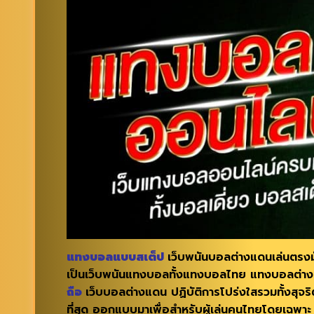
แทงบอลแบบสเต็ป
เว็บพนันบอลต่างแดนเล่นตรงมั่
เป็นเว็บพนันแทงบอลทั้งแทงบอลไทย แทงบอลต่างประ
ถือ
เว็บบอลต่างแดน ปฏิบัติการโปร่งใสรวมทั้งสุจริ
ที่สุด ออกแบบมาเพื่อสำหรับผู้เล่นคนไทยโดยเฉพาะ 