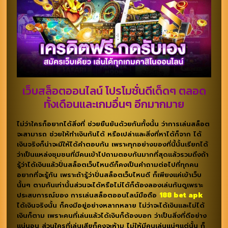
เว็บสล็อตออนไลน์ โปรโมชั่นดีเด็ดๆ ตลอด
ทั้งเดือนและเกมอื่นๆ อีกมากมาย
ไม่ว่าใครก็อยากได้สิ่งที่ ช่วยยืนยันด้วยกันทั้งนั้น ว่าการเล่นสล็อต
จะสามารถ ช่วยให้ทำเงินกันได้ หรือเปล่าและสิ่งที่หาได้ก็จาก ได้
เงินจริงก็น่าจะมีให้ได้คำตอบกัน เพราะทุกอย่างของที่นี้นั้นเรียกได้
ว่าเป็นแหล่งชุมชนที่มีคนเข้าไปถามตอบกันมากที่สุดแล้วรวมถึงถ้า
รู้ว่าได้เงินแล้วปั่นสล็อตเว็บไหนดีก็คงเป็นคำถามต่อไปที่ทุกคน
อยากที่จะรู้กัน เพราะถ้ารู้ว่าปั่นสล็อตเว็บไหนดี ก็เพียงแค่เข้าเว็บ
นั้นๆ ตามกันเท่านั้นส่วนจะได้หรือไม่ได้ก็ต้องลองเล่นกันดูเพราะ
ประสบการณ์ของ การเล่นสล็อตออนไลน์มือถือ
188 bet apk
ได้เงินจริงนั้น ก็คงมีอยู่อย่างหลากหลาย ไม่ว่าจะได้เงินและไม่ได้
เงินก็ตาม เพราะคนที่เล่นแล้วได้เงินก็ต้องบอก ว่าเป็นสิ่งที่ดีอย่าง
แน่นอน ส่วนใครที่เล่นเสียก็คงจะห้าม ไม่ให้มีคนเล่นแน่ๆแต่นั้น ก็