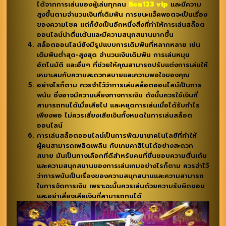
ได้จากการเล่นของผู้เล่นทุกคน
lion123 vip
และมีความ
สูงขึ้นตามจำนวนเงินที่เดิมพัน การชนะแจ็คพอตจะเป็นเรื่อง
ของความโชค แต่ก็ยังเป็นอีกหนึ่งสิ่งที่ทำให้การเล่นสล็อต
ออนไลน์น่าตื่นเต้นและมีความสนุกสนานมากขึ้น
สล็อตออนไลน์ยังมีรูปแบบการเดิมพันที่หลากหลาย เช่น
เดิมพันต่ำสุด-สูงสุด จำนวนเงินเดิมพัน การเล่นหมุน
อัตโนมัติ และอื่นๆ ที่ช่วยให้คุณสามารถปรับแต่งการเล่นให้
เหมาะสมกับความสะดวกสบายและความพอใจของคุณ
อย่างไรก็ตาม ควรจำไว้ว่าการเล่นสล็อตออนไลน์เป็นการ
พนัน ซึ่งอาจมีความเสี่ยงทางการเงิน ดังนั้นควรใช้เงินที่
สามารถทนได้เมื่อเสียไป และหยุดการเล่นเมื่อได้รับกำไร
เพียงพอ ไม่ควรเสี่ยงเสียเงินทั้งหมดในการเล่นสล็อต
ออนไลน์
การเล่นสล็อตออนไลน์เป็นการพัฒนาเทคโนโลยีที่ทำให้
ผู้คนสามารถเพลิดเพลิน กับเกมคาสิโนได้อย่างสะดวก
สบาย มันเป็นทางเลือกที่ดีสำหรับคนที่ชื่นชอบความตื่นเต้น
และความสนุกสนานของการเล่นเกมอย่างไรก็ตาม ควรจำไว้
ว่าการพนันเป็นเรื่องของความสนุกสนานและความสามารถ
ในการจัดการเงิน เพราะฉะนั้นควรเล่นด้วยความรับผิดชอบ
และอย่าเสี่ยงเสียเงินที่สามารถทนได้