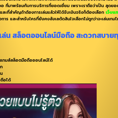
ลุจอ ที่มาพร้อมกับการบริการที่ยอดเยี่ยม เพราะเราถือว่าเป็น สุดยอดผ
ละที่สำคัญถ้าต้องการเล่นแล้วให้ได้รับเงินจริงก็ต้องเลือก
เว็บแ
าร และสำหรับใครที่ยังคงลังเลตัดสินใจเลือกไม่ถูกว่าจะเล่นเกม
เล่น สล็อตออนไลน์มือถือ สะดวกสบายท
นเกมส์สล็อตมือถือออนไลน์ได้
าก
่น
ถือได้