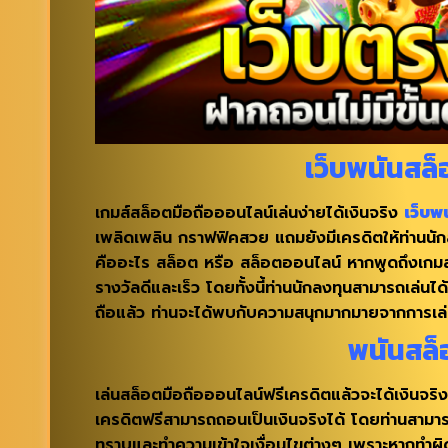
เว็บพนันสล็
เกมส์สล็อตมือถือออนไลน์เล่นง่ายได้เงินจริง
เว็บพ
เพลิดเพลิน กราฟฟิคสวย แถมยังมีเครดิตให้ท่านนักล
คืออะไร สล็อต หรือ สล็อตออนไลน์ หากพูดถึงเกมส์ที่
รางวัลดีและเร็ว โดยทั้งนี้ท่านนักลงทุนสามารถเล่น
ถือแล้ว ท่านจะได้พบกับความสนุกมากมายจากการเล่น
พนันสล็อ
เล่นสล็อตมือถือออนไลน์ฟรีเครดิตแล้วจะได้เงินจริ
เครดิตฟรีสามารถถอนเป็นเงินจริงได้ โดยท่านสามาร
ทราบและทำความเข้าใจเงื่อนไขต่างๆ เพราะหากทำผิดเง