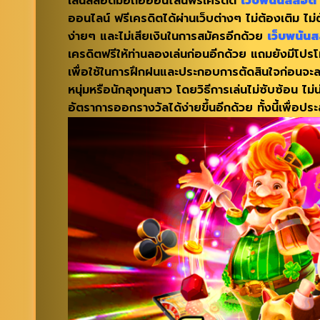
เล่นสล็อตมือถือออนไลน์ฟรีเครดิต
เว็บพนันสล็อต
ออนไลน์ ฟรีเครดิตได้ผ่านเว็บต่างๆ ไม่ต้องเติม 
ง่ายๆ และไม่เสียเงินในการสมัครอีกด้วย
เว็บพนัน
เครดิตฟรีให้ท่านลองเล่นก่อนอีกด้วย แถมยังมีโปรโ
เพื่อใช้ในการฝึกฝนและประกอบการตัดสินใจก่อนจะลง
หนุ่มหรือนักลุงทุนสาว โดยวิธีการเล่นไม่ซับซ้อน ไม
อัตราการออกรางวัลได้ง่ายขึ้นอีกด้วย ทั้งนี้เพื่