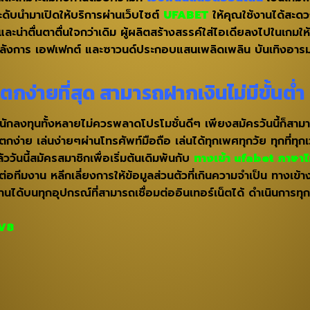
ะดับนำมาเปิดให้บริการผ่านเว็บไซต์
UFABET
ให้คุณใช้งานได้สะดวก
และน่าตื่นตาตื่นใจกว่าเดิม ผู้ผลิตสร้างสรรค์ใส่ไอเดียลงไปในเกมใ
ลังการ เอฟเฟกต์ และซาวนด์ประกอบแสนเพลิดเพลิน บันเทิงอารมณ์ ร
กง่ายที่สุด สามารถฝากเงินไม่มีขั้นต่ำ
านักลงทุนทั้งหลายไม่ควรพลาดโปรโมชั่นดีๆ เพียงสมัครวันนี้ก็สา
กง่าย เล่นง่ายๆผ่านโทรศัพท์มือถือ เล่นได้ทุกเพศทุกวัย ทุกที่ทุ
ล้ววันนี้สมัครสมาชิกเพื่อเริ่มต้นเดิมพันกับ
ทางเข้า ufabet ภาษา
่อทีมงาน หลีกเลี่ยงการให้ข้อมูลส่วนตัวที่เกินความจำเป็น ทางเข้าง
านได้บนทุกอุปกรณ์ที่สามารถเชื่อมต่ออินเทอร์เน็ตได้ ดำเนินการท
V8