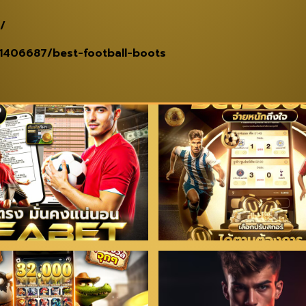
/
/1406687/best-football-boots