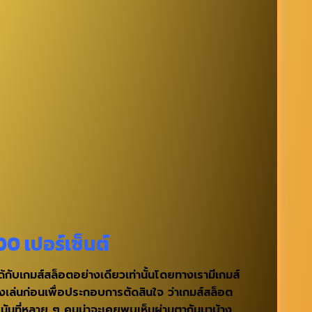
0 เปอร์เซ็นต์
กับเกมส์สล็อตอย่างเดียวเท่านั้นโดยทางเรามีเกมส์
เล่นก่อนเพื่อประกอบการตัดสินใจ ว่าเกมส์สล็อต
นันที่หลาย ๆ คนน่าจะเคยพบเห็นผ่านตากันมาบ้าง