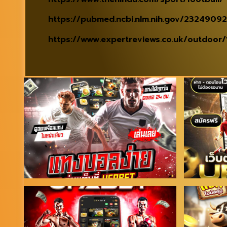
https://pubmed.ncbi.nlm.nih.gov/23249092
https://www.expertreviews.co.uk/outdoor