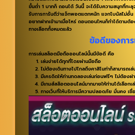
ขั้นต่ำ 1 บาทก็ ถอนได้ วันนี้ จะได้รับความสนุกที่ทะ
รับการการันตีว่าแจ็กพอตแตกหนัก แจกโบนัสไม่อั้น แ
อยากฝากเข้ามาเมื่อไหร่ ถอนตอนไหนก็ทำได้ตามต้องก
ทางเลือกทั้งหมดแล้ว
ข้อดีของการ
การเล่นสล็อตมือถือออนไลน์นั้นมีข้อดี คือ
เล่นง่ายได้ทุกที่โดยผ่านมือถือ
ไม่ต้องเดินทางไปไกลถึงคาสิโนท่าก็สามารถเล่
มีเครดิตให้ท่านทดลองเล่นก่อนฟรีๆ ไม่ต้องฝ
มีเกมส์สล๊อตออนไลน์มากมายให้ท่านได้เลือกเล
ทางเว็บที่ให้บริการมีความปลอดภัย มั่นคง เชื่อ