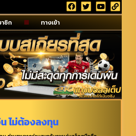
าชิก
ทางเข้า
ิน ไม่ต้องลงทุน