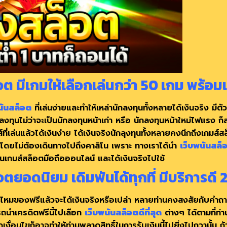
อต มีเกมให้เลือกเล่นกว่า 50 เกม พร้อ
นันสล็อต
ที่เล่นง่ายและทำให้เหล่านักลงทุนทั้งหลายได้เงินจริง มีตัว
งทุนไม่ว่าจะเป็นนักลงทุนหน้าเก่า หรือ นักลงทุนหน้าใหม่ไฟแรง 
เล่นแล้วได้เงินง่าย ได้เงินจริงนักลุงทุนทั้งหลายคงนึกถึงเกมส์ส
ได้โดยไม่ต้องเดินทางไปถึงคาสิโน เพราะ ทางเราได้นำ
เว็บพนันสล
เกมส์สล็อตมือถือออนไลน์ และได้เงินจริงไปใช้
ตยอดนิยม เดิมพันได้ทุกที่ มีบริการดี 2
งไหมของฟรีแล้วจะได้เงินจริงหรือเปล่า หลายท่านคงสงสัยกับคำถาม
ถนำเครดิตฟรีนี้ไปเลือก
เว็บพนันสล็อตดีที่สุด
ต่างๆ ได้ตามที่ท่า
ื่อนไขก็อาจทำให้ท่านพลาดสิทธิ์ในการรับเงินนี้ไปยิ่งไปกวานั้น 