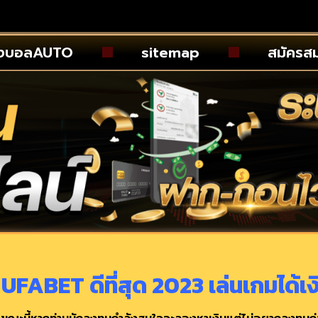
งบอลAUTO
sitemap
สมัครสม
UFABET ดีที่สุด 2023 เล่นเกมได้เง