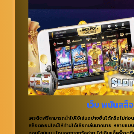
เว็บ พนันสล็
เครดิตฟรีสามารถนำไปใช้เล่นอย่างอื่นได้หรือไม่ก่อ
สล๊อตออนไลน์ให้ท่านได้เลือกเล่นมากมาย หลายแบบ
ออนไลน์แบบไหนออกรางวัลง่าย ได้เงินแจ็คพ็อตดี