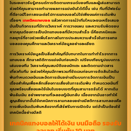
ในระยะยาวรับรู้เทรนด์การติดตามเทรนด์ของทีมและผู้เล่นสามารถ
ช่วยให้คุณสามารถทำนายผลการแข่งขันได้ดีขึ้น เช่น ทีมที่มีฟอร์ม
ที่ดีอาจมีโอกาสชนะต่อไปการแทงบอลไม่ใช่เพียงแค่การเดิมพัน
เรื่อยๆ
เทคนิคแทงบอล
แล้วคาดการณ์ว่าทีมไหนจะชนะหรือเสมอ
มันเป็นกิจกรรมที่มีการวิเคราะห์ การวางแผน และความรับผิดชอบ
หากคุณต้องการเป็นนักแทงบอลที่มีความสำเร็จ นี่คือเทคนิคและ
กลยุทธ์ที่อาจช่วยเพิ่มโอกาสในการประสบความสำเร็จในการแทง
บอลของคุณศึกษาและวิเคราะห์ข้อมูลอย่างละเอียด
การวิเคราะห์ข้อมูลเป็นสิ่งสำคัญที่มีบทบาทในการทำกำไรจากการ
แทงบอล ศึกษาสถิติการแข่งขันก่อนหน้า เปรียบเทียบรูปแบบการ
เล่นของทีม วิเคราะห์คุณสมบัติของนักเตะ และติดตามข่าวสาร
เกี่ยวกับทีม จะช่วยให้คุณมีภาพรวมที่ชัดเจนก่อนการตัดสินใจเดิม
พันกำหนดวงเงินและจัดการเงินอย่างมีระบบการจัดการเงินเป็น
เรื่องสำคัญเพื่อหลีกเลี่ยงการเสี่ยงในการเดิมพัน กำหนดวงเงินที่
คุณพร้อมเสี่ยงและใช้เงินในขอบเขตที่คุณสามารถรับได้ หากเดิม
พันล้นเงิน อย่าพยายามที่จะลองกู้เงินกลับ เนื่องจากมันอาจทำให้
สูญเสียมากขึ้นใช้เทคนิคการลามกลองอย่างมีสติการลามกลองคือ
การเพิ่มเงินเดิมพันหลังจากที่เสิร์ฟรับการเปิดรับ แต่จำเป็นต้องใช้
เทคนิคนี้อย่างมีสติ
เทคนิคแทงบอลให้ได้เงิน บนมือถือ รองรับ
วอเลท เริ่มต้น 10 บาท