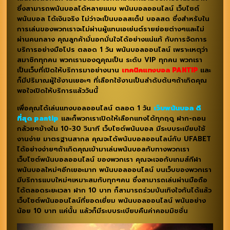
ซึ่งสามารถพนันบอลได้หลายแบบ พนันบอลออนไลน์ เว็บไซต์
พนันบอล ได้เงินจริง ไม่ว่าจะเป็นบอลสเต็ป บอลสด ซึ่งสำหรับใน
การเล่นของพวกเราจะไม่ผ่านผู้แทนเอเย่นต์รายย่อยต่างๆและไม่
ผ่านคนกลาง คุณลูกค้ามั่นอกมั่นใจได้อย่างแน่แท้ กับการจัดการ
บริการอย่างมือโปร ตลอด 1 วัน พนันบอลออนไลน์ เพราะเหตุว่า
สมาชิกทุกคน พวกเรามองดูคุณเป็น ระดับ VIP ทุกคน พวกเรา
เป็นเว็บที่เปิดให้บริการมาอย่างนาน
เทคนิคแทงบอล PANTIP
และ
ก็มีปริมาณผู้ใช้งานเยอะๆ ที่เลือกใช้งานเป็นลำดับต้นๆถ้าเกิดคุณ
พอใจเปิดให้บริการแล้ววันนี้
เพื่อคุณได้เล่นแทงบอลออนไลน์ ตลอด 1 วัน
เว็บพนันบอล ดี
ที่สุด pantip
และก็พวกเราเปิดให้เลือกแทงได้ทุกฤดู ฝาก-ถอน
กล้วยๆข้างใน 10-30 วินาที เว็บไซต์พนันบอล มีระบบระเบียบใช้
งานง่าย มาตรฐานสากล คุณจะได้พนันบอลออนไลน์กับ UFABET
ได้อย่างง่ายๆถ้าเกิดคุณเข้ามาเล่นพนันบอลกับทางพวกเรา
เว็บไซต์พนันบอลออนไลน์ ของพวกเรา คุณจะเจอกับเกมส์กีฬา
พนันบอลใหม่ๆอีกเยอะมาก พนันบอลออนไลน์ บนเว็บของพวกเรา
มีบริการแบบใหม่ๆเหมาะสมกับทุกๆคน ซึ่งสามารถเล่นผ่านมือถือ
ได้ตลอดระยะเวลา ฝาก 10 บาท ก็สามารถร่วมบันเทิงใจกันได้แล้ว
เว็บไซต์พนันออนไลน์ที่ยอดเยี่ยม พนันบอลออนไลน์ พนันอย่าง
น้อย 10 บาท แค่นั้น แล้วก็มีระบบระเบียบคืนค่าคอมมิชชั่น