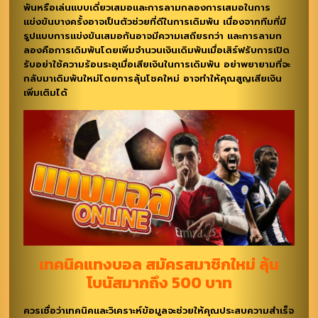
พันหรือเล่นแบบเดี่ยวเสมอและการลามกลองการเสมอในการ
แข่งขันบางครั้งอาจเป็นตัวช่วยที่ดีในการเดิมพัน เนื่องจากทีมที่มี
รูปแบบการแข่งขันเสมอกันอาจมีความเสถียรกว่า และการลามก
ลองคือการเดิมพันโดยเพิ่มจำนวนเงินเดิมพันเมื่อเสิร์ฟรับการเปิด
รับอย่าใช้ความร้อนระอุเมื่อเสียเงินในการเดิมพัน อย่าพยายามที่จะ
กลับมาเดิมพันใหม่โดยการลุ้นโชคใหม่ อาจทำให้คุณสูญเสียเงิน
เพิ่มเติมได้
เทคนิคแทงบอล สมัครสมาชิกใหม่ ลุ้น
โบนัสมากถึง 500 บาท
ควรเชื่อว่าเทคนิคและวิเคราะห์ข้อมูลจะช่วยให้คุณประสบความสำเร็จ