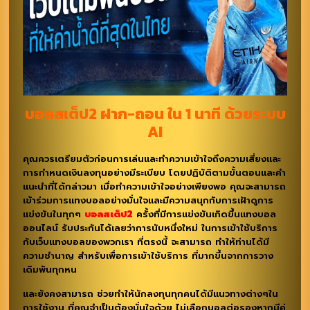
บอลสเต็ป2 ฝาก-ถอน ใน 1 นาที ด้วยระบบ
AI
คุณควรเตรียมตัวก่อนการเล่นและทำความเข้าใจถึงความเสี่ยงและ
การกำหนดเงินลงทุนอย่างมีระเบียบ โดยปฏิบัติตามขั้นตอนและคำ
แนะนำที่ได้กล่าวมา เมื่อทำความเข้าใจอย่างเพียงพอ คุณจะสามารถ
เข้าร่วมการแทงบอลอย่างมั่นใจและมีความสนุกกับการเฝ้าดูการ
แข่งขันในทุกๆ
บอลสเต็ป2
ครั้งที่มีการแข่งขันเกิดขึ้นแทงบอล
ออนไลน์ รับประกันได้เลยว่าการนับหนึ่งใหม่ ในการเข้าใช้บริการ
กับเว็บแทงบอลของพวกเรา ที่ตรงนี้ จะสามารถ ทำให้ท่านได้มี
ความชำนาญ สำหรับเพื่อการเข้าใช้บริการ ที่มากขึ้นจากการวาง
เดิมพันทุกหน
และยังคงสามารถ ช่วยทำให้นักลงทุนทุกคนได้มีแนวทางต่างๆใน
การใช้งาน ที่คุณจำเป็นต้องมั่นใจด้วย ไม่เลือกบอลต่อรองหากมีคู่