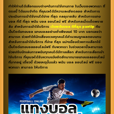
ทำให้ท่านได้เลือกแบบต่างๆในการใช้งานภาย ในเว็บของพวกเรา ที่
ตรงนี้ ได้แบบจำกัด ที่คุณจะได้มีความละเอียดลออ สำหรับการ
ประเมินการเข้าใช้งานได้ง่าย ที่สุด กลอุบายลับ สำหรับการแทง
บอล ที่ดี ที่สุด พนัน บอล ออนไลน์ ฟรี สำหรับกลเม็ดเด็ดพราย
ลับ สำหรับการเข้าใช้บริการ
เว็บพนันบอล ดีที่สุด pantip
กับ
เว็บไซต์แทงบอล แทงบอลอย่างต่ำเพียงแค่ 10 บาท บอกเลยว่า
สามารถ ช่วยทำให้นักเสี่ยงดวงทุกคนได้คำนวณถูกผลตอบแทน
สำหรับการเข้าใช้บริการ ที่ง่าย ที่สุด แน่ๆเนื่องด้วยการเลือกใช้
เว็บไซต์แทงบอลออนไลน์ฟรี กับพวกเรา ในช่วงเวลานี้จะสามารถ
ช่วยปรับนักเล่นการพนันทุกคนได้มีทางเลือก สำหรับการเลือกเข้า
ใช้บริการ ที่คุณจะได้รับความแจ้งชัดอีกมากมายแทงบอลออนไลน์
ที่มากอยู่ เดี๋ยวนี้ ด้วยเหตุนั้นแล้ว พนัน บอล ออนไลน์ ฟรี ของ
พวกเรา สามารถ ให้บริการ