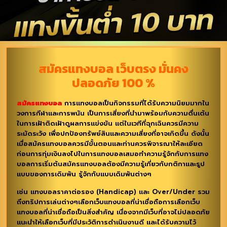
สมัครแทงบอล เว็บตรง มั่นคง
ปลอดภัย 100 %
สมัครแทงบอล
การแทงบอลเป็นกิจกรรมที่ได้รับความนิยมมากใน
วงการกีฬาและการพนัน เป็นการเสี่ยงที่นำมาพร้อมกับความตื่นเต้น
ในการเฝ้าติดเฝ้าดูผลการแข่งขัน แต่ในเวทีที่ฉุกเฉินควรมีความ
ระมัดระวัง เพื่อปกป้องทรัพย์สินและความเสี่ยงที่อาจเกิดขึ้น ดังนั้น
เมื่อสมัครแทงบอลควรมีขั้นตอนและท่านควรพิจารณาให้ละเอียด
ก่อนการทุ่มเงินลงไปในการแทงบอลเสมอทำความรู้จักกับการแทง
บอลการเริ่มต้นสมัครแทงบอลต้องมีความรู้เกี่ยวกับกติกาและรูป
แบบของการเดิมพัน รู้จักกับแบบเดิมพันต่างๆ
เช่น แทงบอลราคาต่อรอง (Handicap) และ Over/Under รวม
ถึงทริปการเล่นต่างๆเลือกเว็บแทงบอลที่น่าเชื่อถือการเลือกเว็บ
แทงบอลที่น่าเชื่อถือเป็นสิ่งสำคัญ เนื่องจากมีเว็บที่อาจไม่ปลอดภัย
แนะนำให้เลือกเว็บที่มีประวัติการดำเนินงานดี และได้รับความไว้