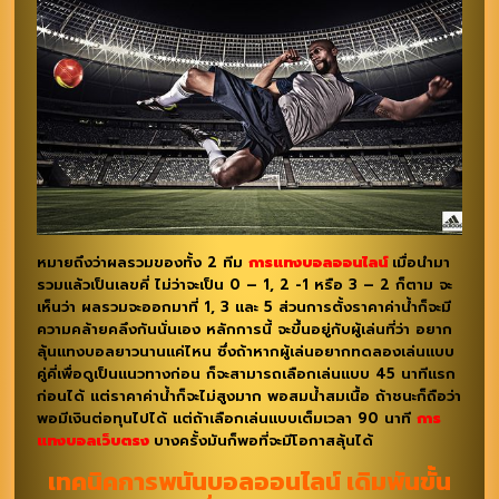
หมายถึงว่าผลรวมของทั้ง 2 ทีม
การแทงบอลออนไลน์
เมื่อนำมา
รวมแล้วเป็นเลขคี่ ไม่ว่าจะเป็น 0 – 1, 2 -1 หรือ 3 – 2 ก็ตาม จะ
เห็นว่า ผลรวมจะออกมาที่ 1, 3 และ 5 ส่วนการตั้งราคาค่าน้ำก็จะมี
ความคล้ายคลึงกันนั่นเอง หลักการนี้ จะขึ้นอยู่กับผู้เล่นที่ว่า อยาก
ลุ้นแทงบอลยาวนานแค่ไหน ซึ่งถ้าหากผู้เล่นอยากทดลองเล่นแบบ
คู่คี่เพื่อดูเป็นแนวทางก่อน ก็จะสามารถเลือกเล่นแบบ 45 นาทีแรก
ก่อนได้ แต่ราคาค่าน้ำก็จะไม่สูงมาก พอสมน้ำสมเนื้อ ถ้าชนะก็ถือว่า
พอมีเงินต่อทุนไปได้ แต่ถ้าเลือกเล่นแบบเต็มเวลา 90 นาที
การ
แทงบอลเว็บตรง
บางครั้งมันก็พอที่จะมีโอกาสลุ้นได้
เทคนิคการพนันบอลออนไลน์ เดิมพันขั้น