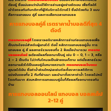
ต้องรู้ ซึ่งแน่นอนว่ามันมีวิธีการอ่านอยู่อย่างชัดเจน เพื่อที่จะให้
เข้าใจตรงกันกับกติกาที่ผู้ให้บริการได้วางไว้ ซึ่งมีด้วยกัน 3 แบบ
คือการแทงแบบ คู่คี่ และการเลือกเวลาแทงบอล
การแทงบอลคู่คี่ เรตราคาน้ำบอลดีที่สุด 4
ตังต์
การแทงบอลคู่คี่
โดยเราจะอธิบายหลักการอ่านก่อนแทงบอลเพื่อ
เป็นประโยชน์สำหรับผู้แทงได้ ดังนี้ หลักการแทงบอลคู่นั้น การ
แทงบอล คู่ คี่ ผลสกอร์รวมของทั้ง 2 ฝั่งเมื่อนำมารวม
การแทง
บอลออนไลน์
จะต้องมีผลที่ออกมาเป็นคู่ เช่น 0 – 0, 1 – 3, หรือ
2 – 2 เป็นต้น ไม่ว่าทีมไหนจะเป็นฝ่ายชนะก็ตาม แต่เมื่อสกอร์รวม
ออกมาแล้วได้เป็นเลขคู่นั่นหมายความว่า
การแทงบอลเว็บตรง
คุณจะได้เงิน ซึ่งค่าน้ำส่วนใหญ่เอเย่นต์จะตั้งราคาจะสถิติการ
แข่งขันของทั้ง 2 ทีมที่ผ่านมา และนำมาตั้งราคาค่าน้ำ โดยจะไม่หนี
โดดกันมาก ส่วนหลักการแทงแบบคู่นั้นก็คือผลที่ออกมาตรงกัน
ข้าม
การแทงบอลออนไลน์ แทงบอล บอลสเต็ป
2-12 คู่